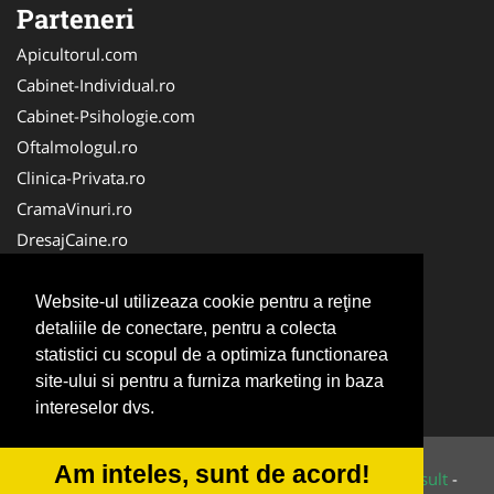
Parteneri
Apicultorul.com
Cabinet-Individual.ro
Cabinet-Psihologie.com
Oftalmologul.ro
Clinica-Privata.ro
CramaVinuri.ro
DresajCaine.ro
Medic-Bun.com
Alpinist-Utilitar.com
Website-ul utilizeaza cookie pentru a reţine
detaliile de conectare, pentru a colecta
Birouri-Cadastru.ro
statistici cu scopul de a optimiza functionarea
Cardiologul.ro
site-ului si pentru a furniza marketing in baza
Service-Reparatii.com
intereselor dvs.
Am inteles, sunt de acord!
© 2014-2026 Powered by
VilonMedia
&
Tokaido Consult
-