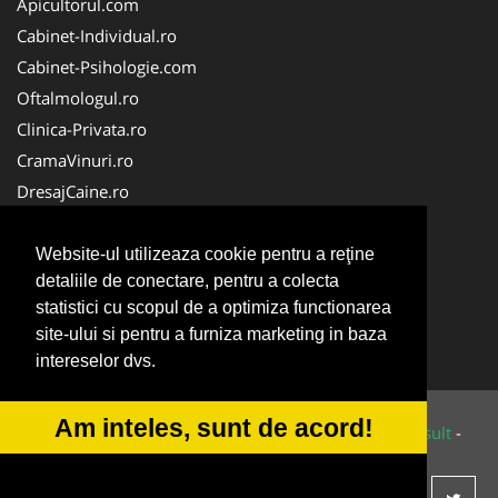
Apicultorul.com
Cabinet-Individual.ro
Cabinet-Psihologie.com
Oftalmologul.ro
Clinica-Privata.ro
CramaVinuri.ro
DresajCaine.ro
Medic-Bun.com
Alpinist-Utilitar.com
Website-ul utilizeaza cookie pentru a reţine
detaliile de conectare, pentru a colecta
Birouri-Cadastru.ro
statistici cu scopul de a optimiza functionarea
Cardiologul.ro
site-ului si pentru a furniza marketing in baza
Service-Reparatii.com
intereselor dvs.
Am inteles, sunt de acord!
© 2014-2026 Powered by
VilonMedia
&
Tokaido Consult
-
ANPC
SOL