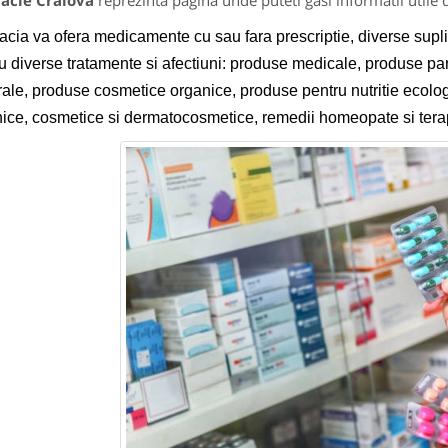
acie Craiova
reprezinta pagina unde puteti gasi informatii utile
cia va ofera medicamente cu sau fara prescriptie, diverse su
u diverse tratamente si afectiuni: produse medicale, produse pa
ale, produse cosmetice organice, produse pentru nutritie ecologi
ice, cosmetice si dermatocosmetice, remedii homeopate si terapi