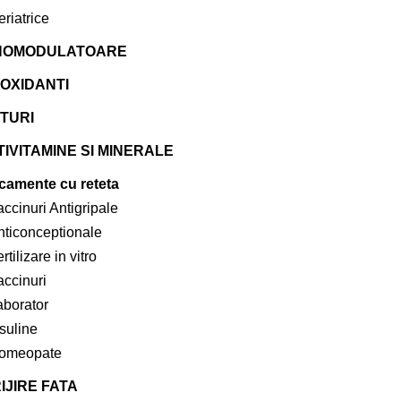
riatrice
NOMODULATOARE
OXIDANTI
TURI
IVITAMINE SI MINERALE
camente cu reteta
ccinuri Antigripale
nticonceptionale
rtilizare in vitro
accinuri
aborator
suline
omeopate
IJIRE FATA