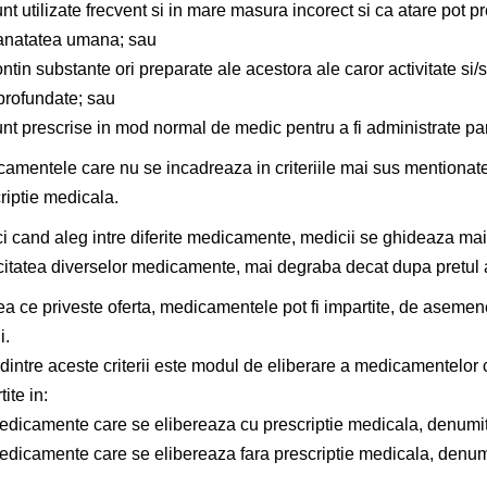
nt utilizate frecvent si in mare masura incorect si ca atare pot pr
anatatea umana; sau
ntin substante ori preparate ale acestora ale caror activitate si/
profundate; sau
nt prescrise in mod normal de medic pentru a fi administrate par
amentele care nu se incadreaza in criteriile mai sus mentionat
riptie medicala.
i cand aleg intre diferite medicamente, medicii se ghideaza mai 
citatea diverselor medicamente, mai degraba decat dupa pretul 
ea ce priveste oferta, medicamentele pot fi impartite, de asemenea
i.
dintre aceste criterii este modul de eliberare a medicamentelor ca
ite in:
edicamente care se elibereaza cu prescriptie medicala, denumi
edicamente care se elibereaza fara prescriptie medicala, denu