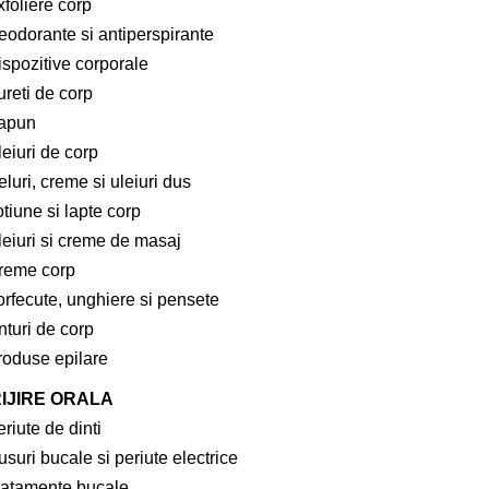
foliere corp
eodorante si antiperspirante
ispozitive corporale
ureti de corp
apun
eiuri de corp
luri, creme si uleiuri dus
tiune si lapte corp
leiuri si creme de masaj
reme corp
orfecute, unghiere si pensete
nturi de corp
roduse epilare
IJIRE ORALA
riute de dinti
suri bucale si periute electrice
ratamente bucale