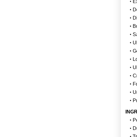
Ex
D
D
B
S
Ul
Ge
Lo
U
C
F
U
P
INGR
Pe
Du
T