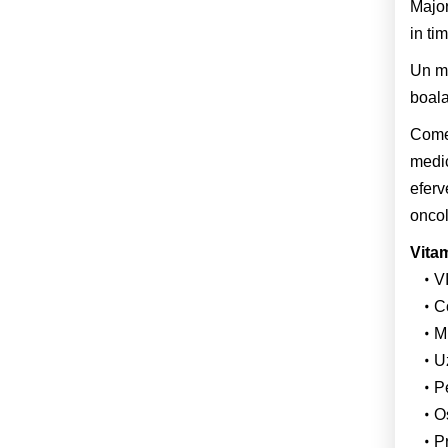
Major
in ti
Un me
boala
Comer
medic
eferv
oncol
Vita
V
C
M
U
P
O
P