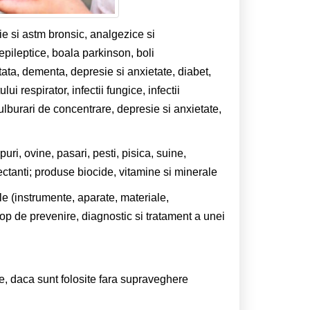
gie si astm bronsic, analgezice si
epileptice, boala parkinson, boli
stata, dementa, depresie si anxietate, diabet,
lui respirator, infectii fungice, infectii
tulburari de concentrare, depresie si anxietate,
uri, ovine, pasari, pesti, pisica, suine,
ectanti; produse biocide, vitamine si minerale
 (instrumente, aparate, materiale,
cop de prevenire, diagnostic si tratament a unei
ecte, daca sunt folosite fara supraveghere