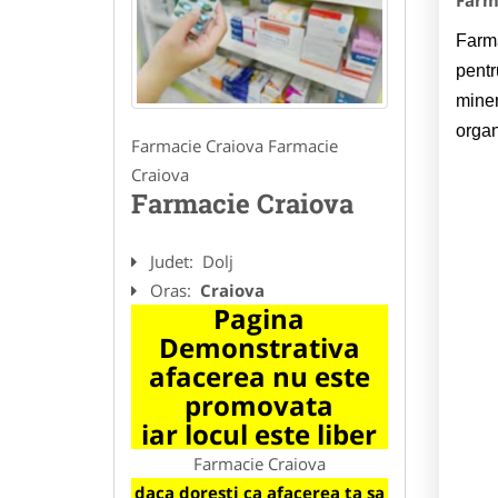
Farm
Farma
pentr
miner
organ
Farmacie Craiova Farmacie
Craiova
Farmacie Craiova
Judet:
Dolj
Oras:
Craiova
Pagina
Demonstrativa
afacerea nu este
promovata
iar locul este liber
Farmacie Craiova
daca doresti ca afacerea ta sa