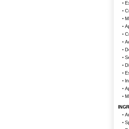
Ex
C
Ma
A
Cr
Ac
D
Se
Di
E
In
Ap
M
INGR
An
S