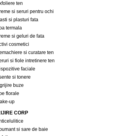
foliere ten
reme si seruri pentru ochi
sti si plasturi fata
pa termala
eme si geluri de fata
tivi cosmetici
emachiere si curatare ten
ruri si fiole intretinere ten
spozitive faciale
sente si tonere
grijire buze
e florale
ake-up
IJIRE CORP
ticelulitice
pumant si sare de baie