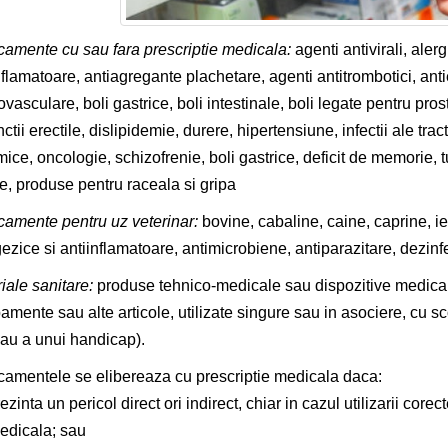
amente cu sau fara prescriptie medicala:
agenti antivirali, aler
nflamatoare, antiagregante plachetare, agenti antitrombotici, anti
ovasculare, boli gastrice, boli intestinale, boli legate pentru pro
ctii erectile, dislipidemie, durere, hipertensiune, infectii ale tractu
mice, oncologie, schizofrenie, boli gastrice, deficit de memorie, 
e, produse pentru raceala si gripa
amente pentru uz veterinar:
bovine, cabaline, caine, caprine, iep
ezice si antiinflamatoare, antimicrobiene, antiparazitare, dezinf
iale sanitare:
produse tehnico-medicale sau dispozitive medicale
amente sau alte articole, utilizate singure sau in asociere, cu s
sau a unui handicap).
amentele se elibereaza cu prescriptie medicala daca:
ezinta un pericol direct ori indirect, chiar in cazul utilizarii cor
edicala; sau