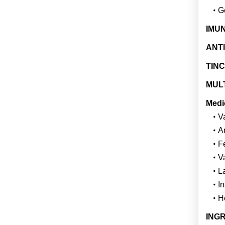
Ge
IMU
ANTI
TINC
MULT
Medi
Va
A
Fe
V
L
In
H
INGR