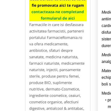
fie promovata aici te rugam
contacteaza-ne completand
Medic
formularul de aici
antii
Farmaciile in care isi desfasoara
cardi
activitatea farmacistii, partenerii
disfun
portalului FarmacieRomania.ro
siste
va ofera medicamente,
durer
antibiotice, sfaturi despre
Medic
sanatate, medicina naturista,
analg
farmacii naturiste, medicamente
naturiste, injectii, pansamente
Mater
sterile, produse pentru femei,
echip
produse BIO, suplimente
boli 
nutritive, dermato-Cosmetice,
Medic
ingrediente cosmetice, ceaiuri,
pr
cosmetice organice, afectiuni
m
digestive, antialcool & antitabac,