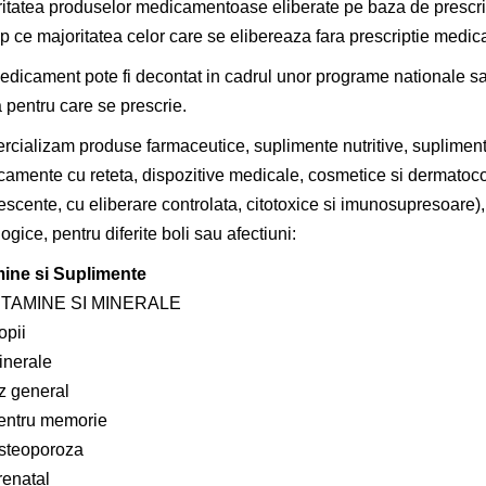
itatea produselor medicamentoase eliberate pe baza de prescr
mp ce majoritatea celor care se elibereaza fara prescriptie medic
dicament pote fi decontat in cadrul unor programe nationale sau 
 pentru care se prescrie.
cializam produse farmaceutice, suplimente nutritive,
supliment
amente cu reteta, dispozitive medicale, cosmetice si dermatoc
escente, cu eliberare controlata, citotoxice si imunosupresoare)
ogice,
pentru diferite boli sau afectiuni:
mine si Suplimente
ITAMINE SI MINERALE
opii
inerale
z general
entru memorie
steoporoza
renatal