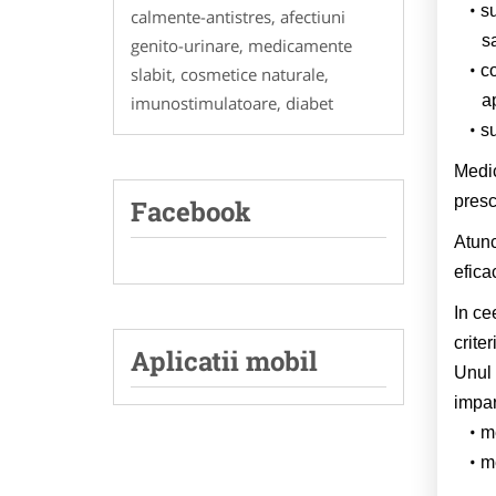
su
calmente-antistres, afectiuni
s
genito-urinare, medicamente
co
slabit, cosmetice naturale,
a
imunostimulatoare, diabet
su
Medic
presc
Facebook
Atunc
efica
In ce
criteri
Aplicatii mobil
Unul 
impart
m
m