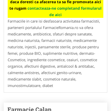
daca doresti ca afacerea ta sa fie promovata aici
te rugam
contacteaza-ne completand formularul
de aici
Farmaciile in care isi desfasoara activitatea farmacistii,
partenerii portalului FarmacieRomania.ro va ofera
medicamente, antibiotice, sfaturi despre sanatate,
medicina naturista, farmacii naturiste, medicamente
naturiste, injectii, pansamente sterile, produse pentru
femei, produse BIO, suplimente nutritive, dermato-
Cosmetice, ingrediente cosmetice, ceaiuri, cosmetice
organice, afectiuni digestive, antialcool & antitabac,
calmente-antistres, afectiuni genito-urinare,
medicamente slabit, cosmetice naturale,
imunostimulatoare, diabet
Farmacie Calan