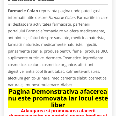
Farmacie Calan
reprezinta pagina unde puteti gasi
informatii utile despre
Farmacie Calan
. Farmaciile in care
isi desfasoara activitatea farmacistii, partenerii
portalului FarmacieRomania.ro va ofera medicamente,
antibiotice, sfaturi despre sanatate, medicina naturista,
farmacii naturiste, medicamente naturiste, injectii,
pansamente sterile, produse pentru femei, produse BIO,
suplimente nutritive, dermato-Cosmetice, ingrediente
cosmetice, ceaiuri, cosmetice organice, afectiuni
digestive, antialcool & antitabac, calmente-antistres,
afectiuni genito-urinare, medicamente slabit, cosmetice
naturale, imunostimulatoare, diabet
Pagina Demonstrativa afacerea
nu este promovata iar locul este
liber
Adaugarea si promovarea afacerii
dumneavoastra pe portalul nostru implica si