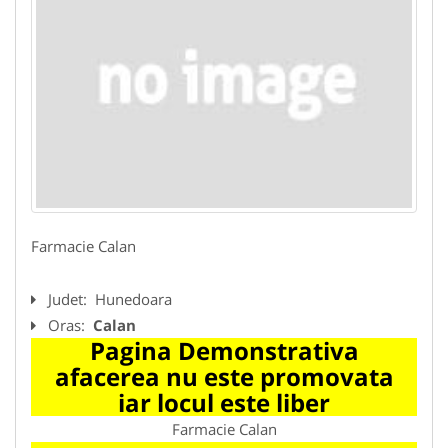
Farmacie Calan
Judet:
Hunedoara
Oras:
Calan
Pagina Demonstrativa
afacerea nu este promovata
iar locul este liber
Farmacie Calan