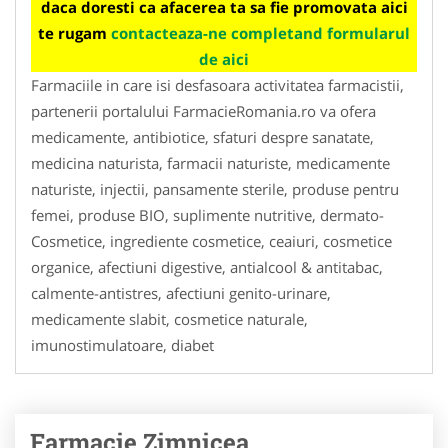
daca doresti ca afacerea ta sa fie promovata aici
te rugam
contacteaza-ne completand formularul
de aici
Farmaciile in care isi desfasoara activitatea farmacistii,
partenerii portalului FarmacieRomania.ro va ofera
medicamente, antibiotice, sfaturi despre sanatate,
medicina naturista, farmacii naturiste, medicamente
naturiste, injectii, pansamente sterile, produse pentru
femei, produse BIO, suplimente nutritive, dermato-
Cosmetice, ingrediente cosmetice, ceaiuri, cosmetice
organice, afectiuni digestive, antialcool & antitabac,
calmente-antistres, afectiuni genito-urinare,
medicamente slabit, cosmetice naturale,
imunostimulatoare, diabet
Farmacie Zimnicea