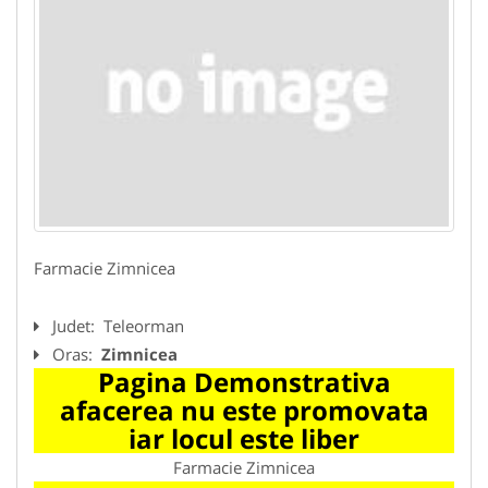
Farmacie Zimnicea
Judet:
Teleorman
Oras:
Zimnicea
Pagina Demonstrativa
afacerea nu este promovata
iar locul este liber
Farmacie Zimnicea