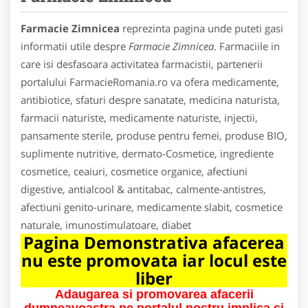
Farmacie Zimnicea
reprezinta pagina unde puteti gasi
informatii utile despre
Farmacie Zimnicea
. Farmaciile in
care isi desfasoara activitatea farmacistii, partenerii
portalului FarmacieRomania.ro va ofera medicamente,
antibiotice, sfaturi despre sanatate, medicina naturista,
farmacii naturiste, medicamente naturiste, injectii,
pansamente sterile, produse pentru femei, produse BIO,
suplimente nutritive, dermato-Cosmetice, ingrediente
cosmetice, ceaiuri, cosmetice organice, afectiuni
digestive, antialcool & antitabac, calmente-antistres,
afectiuni genito-urinare, medicamente slabit, cosmetice
naturale, imunostimulatoare, diabet
Pagina Demonstrativa afacerea
nu este promovata iar locul este
liber
Adaugarea si promovarea afacerii
dumneavoastra pe portalul nostru implica si