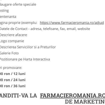
augare oferte speciale
osting
entenanta
agina proprie (exemplu:
https://www.farmacieromania.ro/adjud
Datele de Contact - adresa, telefoane, fax, email, website
Descriere afacere
Logo companie
Descrierea Serviciilor si a Preturilor
Galerie Foto
Pozitionare pe Harta Interactiva
ri promovare:
00 ron / 12 luni
00 ron / 24 luni
00 ron / 36 luni
ANDITI-VA LA
FARMACIEROMANIA.R
DE MARKETIN