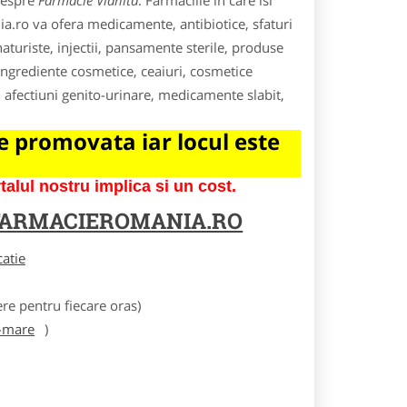
 despre
Farmacie Vlahita
. Farmaciile in care isi
ia.ro va ofera medicamente, antibiotice, sfaturi
turiste, injectii, pansamente sterile, produse
ngrediente cosmetice, ceaiuri, cosmetice
, afectiuni genito-urinare, medicamente slabit,
 promovata iar locul este
lul nostru implica si un cost.
FARMACIEROMANIA.RO
catie
e pentru fiecare oras)
-mare
)