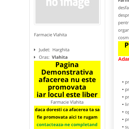
Farm
desfa
despr
pentr
organ
Farmacie Vlahita
cosme
P
Judet:
Harghita
Oras:
Vlahita
Adau
Pagina
Demonstrativa
afacerea nu este
p
promovata
pr
iar locul este liber
p
Farmacie Vlahita
li
daca doresti ca afacerea ta sa
o
fie promovata aici te rugam
pr
contacteaza-ne completand
su