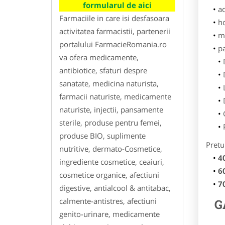
formularul de aici
ad
Farmaciile in care isi desfasoara
h
activitatea farmacistii, partenerii
m
portalului FarmacieRomania.ro
p
va ofera medicamente,
antibiotice, sfaturi despre
sanatate, medicina naturista,
farmacii naturiste, medicamente
naturiste, injectii, pansamente
sterile, produse pentru femei,
produse BIO, suplimente
Pretu
nutritive, dermato-Cosmetice,
4
ingrediente cosmetice, ceaiuri,
6
cosmetice organice, afectiuni
7
digestive, antialcool & antitabac,
calmente-antistres, afectiuni
G
genito-urinare, medicamente