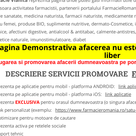
acie Vlahita
reprezinta pagina unde puteti gasi informatii utile
soara activitatea farmacistii, partenerii portalului FarmacieRoman
e sanatate, medicina naturista, farmacii naturiste, medicamente na
u femei, produse BIO, suplimente nutritive, dermato-Cosmetice, i
ice, afectiuni digestive, antialcool & antitabac, calmente-antistres
tice naturale, imunostimulatoare, diabet
agina Demonstrativa afacerea nu este
liber
garea si promovarea afacerii dumneavoastra pe porta
DESCRIERE SERVICII PROMOVARE
rezenta pe aplicatie pentru mobil - platforma ANDROID:
link apli
ezenta pe aplicatie pentru mobil - platforma iOS:
link aplicatie
rezenta
EXCLUSIVA
pentru orasul dumneavoastra (o singura afacer
nk personalizat (exemplu:
https://www.farmacieromania.ro/satu
ptimizare pentru motoare de cautare
ezenta activa pe retelele sociale
port tehnic