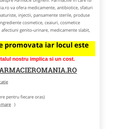
e despre
Farmacie Ungheni
. Farmaciile in care isi
ia.ro va ofera medicamente, antibiotice, sfaturi
turiste, injectii, pansamente sterile, produse
ngrediente cosmetice, ceaiuri, cosmetice
, afectiuni genito-urinare, medicamente slabit,
 promovata iar locul este
lul nostru implica si un cost.
FARMACIEROMANIA.RO
catie
e pentru fiecare oras)
-mare
)