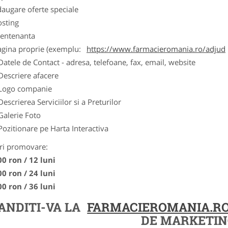
augare oferte speciale
osting
entenanta
agina proprie (exemplu:
https://www.farmacieromania.ro/adjud
Datele de Contact - adresa, telefoane, fax, email, website
Descriere afacere
Logo companie
Descrierea Serviciilor si a Preturilor
Galerie Foto
Pozitionare pe Harta Interactiva
ri promovare:
00 ron / 12 luni
00 ron / 24 luni
00 ron / 36 luni
ANDITI-VA LA
FARMACIEROMANIA.R
DE MARKETIN