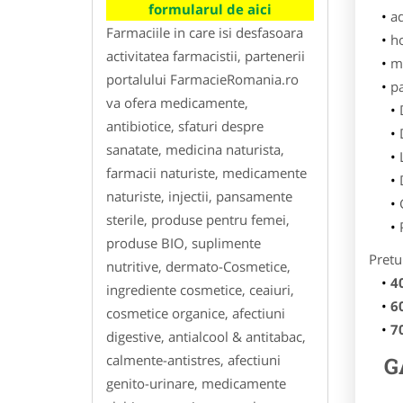
formularul de aici
ad
Farmaciile in care isi desfasoara
h
activitatea farmacistii, partenerii
m
portalului FarmacieRomania.ro
p
va ofera medicamente,
antibiotice, sfaturi despre
sanatate, medicina naturista,
farmacii naturiste, medicamente
naturiste, injectii, pansamente
sterile, produse pentru femei,
produse BIO, suplimente
Pretu
nutritive, dermato-Cosmetice,
4
ingrediente cosmetice, ceaiuri,
6
cosmetice organice, afectiuni
7
digestive, antialcool & antitabac,
calmente-antistres, afectiuni
G
genito-urinare, medicamente