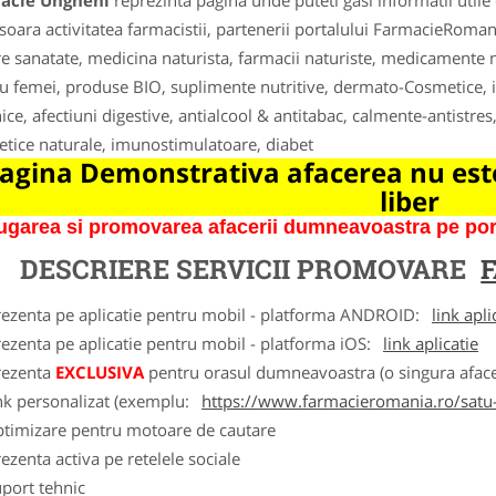
acie Ungheni
reprezinta pagina unde puteti gasi informatii util
soara activitatea farmacistii, partenerii portalului FarmacieRoman
e sanatate, medicina naturista, farmacii naturiste, medicamente na
u femei, produse BIO, suplimente nutritive, dermato-Cosmetice, i
ice, afectiuni digestive, antialcool & antitabac, calmente-antistres
tice naturale, imunostimulatoare, diabet
agina Demonstrativa afacerea nu este
liber
garea si promovarea afacerii dumneavoastra pe porta
DESCRIERE SERVICII PROMOVARE
rezenta pe aplicatie pentru mobil - platforma ANDROID:
link apli
ezenta pe aplicatie pentru mobil - platforma iOS:
link aplicatie
rezenta
EXCLUSIVA
pentru orasul dumneavoastra (o singura afacer
nk personalizat (exemplu:
https://www.farmacieromania.ro/satu
ptimizare pentru motoare de cautare
ezenta activa pe retelele sociale
port tehnic