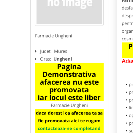
Farm
desfa
despr
pentr
organ
Farmacie Ungheni
cosme
P
Judet:
Mures
Oras:
Ungheni
Adau
Pagina
Demonstrativa
afacerea nu este
p
promovata
pr
iar locul este liber
p
Farmacie Ungheni
li
daca doresti ca afacerea ta sa
o
fie promovata aici te rugam
pr
contacteaza-ne completand
su