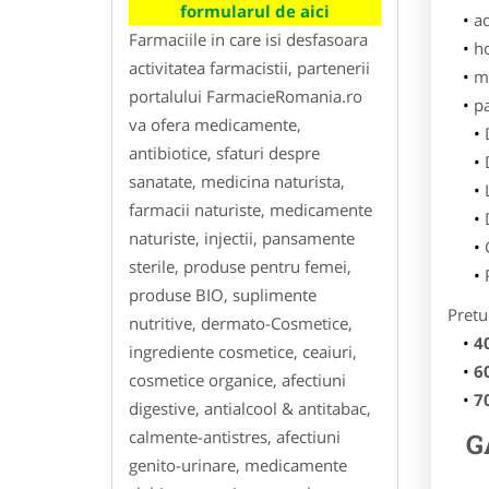
formularul de aici
ad
Farmaciile in care isi desfasoara
h
activitatea farmacistii, partenerii
m
portalului FarmacieRomania.ro
p
va ofera medicamente,
antibiotice, sfaturi despre
sanatate, medicina naturista,
farmacii naturiste, medicamente
naturiste, injectii, pansamente
sterile, produse pentru femei,
produse BIO, suplimente
Pretu
nutritive, dermato-Cosmetice,
4
ingrediente cosmetice, ceaiuri,
6
cosmetice organice, afectiuni
7
digestive, antialcool & antitabac,
calmente-antistres, afectiuni
G
genito-urinare, medicamente