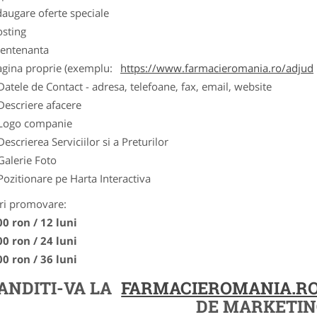
augare oferte speciale
osting
entenanta
agina proprie (exemplu:
https://www.farmacieromania.ro/adjud
Datele de Contact - adresa, telefoane, fax, email, website
Descriere afacere
Logo companie
Descrierea Serviciilor si a Preturilor
Galerie Foto
Pozitionare pe Harta Interactiva
ri promovare:
00 ron / 12 luni
00 ron / 24 luni
00 ron / 36 luni
ANDITI-VA LA
FARMACIEROMANIA.R
DE MARKETIN