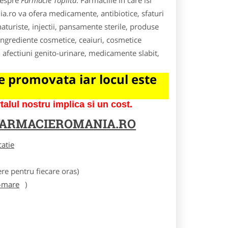
despre
Farmacie Toplita
. Farmaciile in care isi
ia.ro va ofera medicamente, antibiotice, sfaturi
turiste, injectii, pansamente sterile, produse
ngrediente cosmetice, ceaiuri, cosmetice
, afectiuni genito-urinare, medicamente slabit,
 promovata iar locul este
lul nostru implica si un cost.
FARMACIEROMANIA.RO
catie
e pentru fiecare oras)
-mare
)