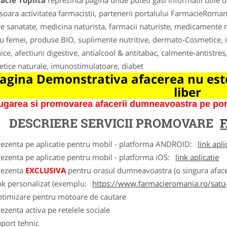
acie Toplita
reprezinta pagina unde puteti gasi informatii utile 
soara activitatea farmacistii, partenerii portalului FarmacieRoman
e sanatate, medicina naturista, farmacii naturiste, medicamente na
u femei, produse BIO, suplimente nutritive, dermato-Cosmetice, i
ice, afectiuni digestive, antialcool & antitabac, calmente-antistres
tice naturale, imunostimulatoare, diabet
agina Demonstrativa afacerea nu este
liber
garea si promovarea afacerii dumneavoastra pe porta
DESCRIERE SERVICII PROMOVARE
rezenta pe aplicatie pentru mobil - platforma ANDROID:
link apli
ezenta pe aplicatie pentru mobil - platforma iOS:
link aplicatie
rezenta
EXCLUSIVA
pentru orasul dumneavoastra (o singura afacer
nk personalizat (exemplu:
https://www.farmacieromania.ro/satu
ptimizare pentru motoare de cautare
ezenta activa pe retelele sociale
port tehnic