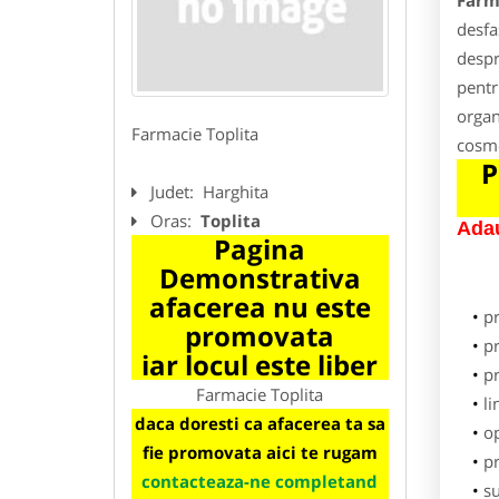
Farm
desfa
despr
pentr
organ
Farmacie Toplita
cosme
P
Judet:
Harghita
Oras:
Toplita
Adau
Pagina
Demonstrativa
afacerea nu este
p
promovata
pr
iar locul este liber
p
Farmacie Toplita
li
daca doresti ca afacerea ta sa
o
fie promovata aici te rugam
pr
contacteaza-ne completand
su