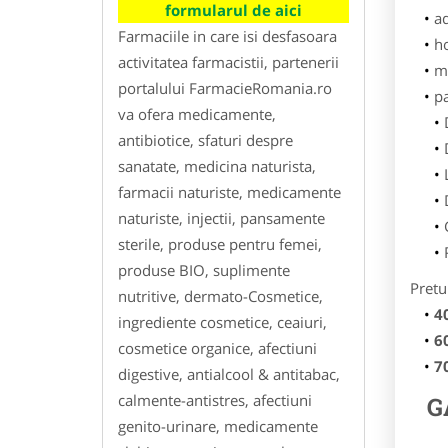
formularul de aici
ad
Farmaciile in care isi desfasoara
h
activitatea farmacistii, partenerii
m
portalului FarmacieRomania.ro
p
va ofera medicamente,
antibiotice, sfaturi despre
sanatate, medicina naturista,
farmacii naturiste, medicamente
naturiste, injectii, pansamente
sterile, produse pentru femei,
produse BIO, suplimente
Pretu
nutritive, dermato-Cosmetice,
4
ingrediente cosmetice, ceaiuri,
6
cosmetice organice, afectiuni
7
digestive, antialcool & antitabac,
calmente-antistres, afectiuni
G
genito-urinare, medicamente