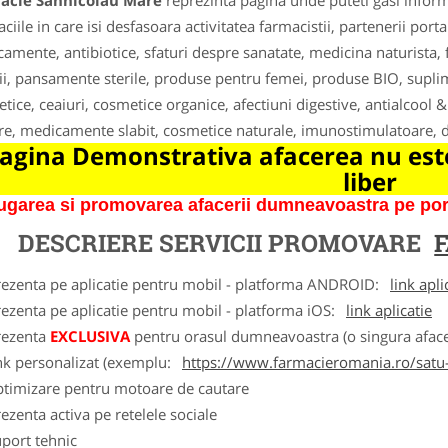
acie Sannicolau Mare
reprezinta pagina unde puteti gasi inform
ciile in care isi desfasoara activitatea farmacistii, partenerii po
amente, antibiotice, sfaturi despre sanatate, medicina naturista,
tii, pansamente sterile, produse pentru femei, produse BIO, supli
tice, ceaiuri, cosmetice organice, afectiuni digestive, antialcool &
re, medicamente slabit, cosmetice naturale, imunostimulatoare, 
agina Demonstrativa afacerea nu este
liber
garea si promovarea afacerii dumneavoastra pe porta
DESCRIERE SERVICII PROMOVARE
rezenta pe aplicatie pentru mobil - platforma ANDROID:
link apli
ezenta pe aplicatie pentru mobil - platforma iOS:
link aplicatie
rezenta
EXCLUSIVA
pentru orasul dumneavoastra (o singura afacer
nk personalizat (exemplu:
https://www.farmacieromania.ro/satu
ptimizare pentru motoare de cautare
ezenta activa pe retelele sociale
port tehnic