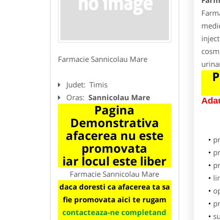
Farm
Farma
medic
injec
cosme
Farmacie Sannicolau Mare
urina
P
Judet:
Timis
Oras:
Sannicolau Mare
Adau
Pagina
Demonstrativa
afacerea nu este
p
promovata
pr
iar locul este liber
p
Farmacie Sannicolau Mare
li
daca doresti ca afacerea ta sa
o
fie promovata aici te rugam
pr
contacteaza-ne completand
su