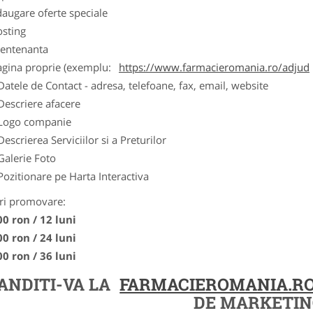
augare oferte speciale
osting
entenanta
agina proprie (exemplu:
https://www.farmacieromania.ro/adjud
Datele de Contact - adresa, telefoane, fax, email, website
Descriere afacere
Logo companie
Descrierea Serviciilor si a Preturilor
Galerie Foto
Pozitionare pe Harta Interactiva
ri promovare:
00 ron / 12 luni
00 ron / 24 luni
00 ron / 36 luni
ANDITI-VA LA
FARMACIEROMANIA.R
DE MARKETIN