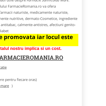
atii utile despre
Farmacie Sannicolau Mare
.
rtalului FarmacieRomania.ro va ofera
 farmacii naturiste, medicamente naturiste,
mente nutritive, dermato-Cosmetice, ingrediente
 antitabac, calmente-antistres, afectiuni genito-
diabet
 promovata iar locul este
lul nostru implica si un cost.
FARMACIEROMANIA.RO
catie
e pentru fiecare oras)
-mare
)