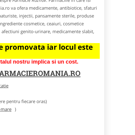
despre
Farmacie Roznov
. Farmaciile in care isi
ia.ro va ofera medicamente, antibiotice, sfaturi
turiste, injectii, pansamente sterile, produse
ngrediente cosmetice, ceaiuri, cosmetice
, afectiuni genito-urinare, medicamente slabit,
 promovata iar locul este
lul nostru implica si un cost.
FARMACIEROMANIA.RO
catie
e pentru fiecare oras)
-mare
)