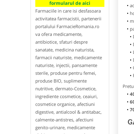
formularul de aici
ad
Farmaciile in care isi desfasoara
h
activitatea farmacistii, partenerii
m
portalului FarmacieRomania.ro
p
va ofera medicamente,
antibiotice, sfaturi despre
sanatate, medicina naturista,
farmacii naturiste, medicamente
naturiste, injectii, pansamente
sterile, produse pentru femei,
produse BIO, suplimente
Pretu
nutritive, dermato-Cosmetice,
4
ingrediente cosmetice, ceaiuri,
6
cosmetice organice, afectiuni
7
digestive, antialcool & antitabac,
calmente-antistres, afectiuni
G
genito-urinare, medicamente