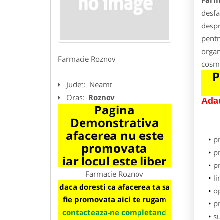
Farm
desfa
despr
pentr
organ
Farmacie Roznov
cosme
P
Judet:
Neamt
Oras:
Roznov
Adau
Pagina
Demonstrativa
afacerea nu este
p
promovata
pr
iar locul este liber
p
Farmacie Roznov
li
daca doresti ca afacerea ta sa
o
fie promovata aici te rugam
pr
contacteaza-ne completand
su