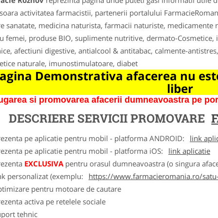
acie Roznov
reprezinta pagina unde puteti gasi informatii utile 
soara activitatea farmacistii, partenerii portalului FarmacieRoman
e sanatate, medicina naturista, farmacii naturiste, medicamente na
u femei, produse BIO, suplimente nutritive, dermato-Cosmetice, i
ice, afectiuni digestive, antialcool & antitabac, calmente-antistres
tice naturale, imunostimulatoare, diabet
agina Demonstrativa afacerea nu este
liber
garea si promovarea afacerii dumneavoastra pe porta
DESCRIERE SERVICII PROMOVARE
rezenta pe aplicatie pentru mobil - platforma ANDROID:
link apli
ezenta pe aplicatie pentru mobil - platforma iOS:
link aplicatie
rezenta
EXCLUSIVA
pentru orasul dumneavoastra (o singura afacer
nk personalizat (exemplu:
https://www.farmacieromania.ro/satu
ptimizare pentru motoare de cautare
ezenta activa pe retelele sociale
port tehnic