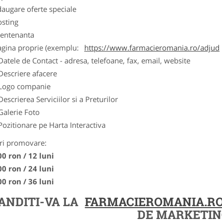
augare oferte speciale
osting
entenanta
agina proprie (exemplu:
https://www.farmacieromania.ro/adjud
Datele de Contact - adresa, telefoane, fax, email, website
Descriere afacere
Logo companie
Descrierea Serviciilor si a Preturilor
Galerie Foto
Pozitionare pe Harta Interactiva
ri promovare:
00 ron / 12 luni
00 ron / 24 luni
00 ron / 36 luni
ANDITI-VA LA
FARMACIEROMANIA.R
DE MARKETIN