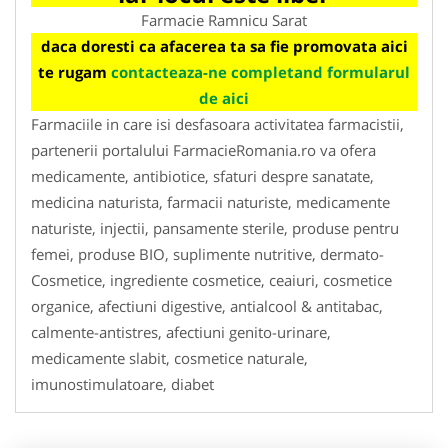
Farmacie Ramnicu Sarat
daca doresti ca afacerea ta sa fie promovata aici
te rugam
contacteaza-ne completand formularul
de aici
Farmaciile in care isi desfasoara activitatea farmacistii,
partenerii portalului FarmacieRomania.ro va ofera
medicamente, antibiotice, sfaturi despre sanatate,
medicina naturista, farmacii naturiste, medicamente
naturiste, injectii, pansamente sterile, produse pentru
femei, produse BIO, suplimente nutritive, dermato-
Cosmetice, ingrediente cosmetice, ceaiuri, cosmetice
organice, afectiuni digestive, antialcool & antitabac,
calmente-antistres, afectiuni genito-urinare,
medicamente slabit, cosmetice naturale,
imunostimulatoare, diabet