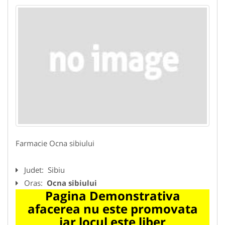
Farmacie Ocna sibiului
Judet:
Sibiu
Oras:
Ocna sibiului
Pagina Demonstrativa
afacerea nu este promovata
iar locul este liber