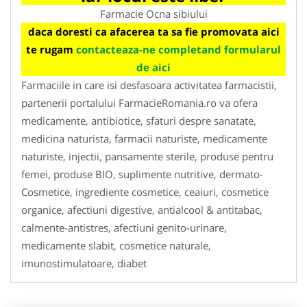
Farmacie Ocna sibiului
daca doresti ca afacerea ta sa fie promovata aici
te rugam
contacteaza-ne completand formularul
de aici
Farmaciile in care isi desfasoara activitatea farmacistii,
partenerii portalului FarmacieRomania.ro va ofera
medicamente, antibiotice, sfaturi despre sanatate,
medicina naturista, farmacii naturiste, medicamente
naturiste, injectii, pansamente sterile, produse pentru
femei, produse BIO, suplimente nutritive, dermato-
Cosmetice, ingrediente cosmetice, ceaiuri, cosmetice
organice, afectiuni digestive, antialcool & antitabac,
calmente-antistres, afectiuni genito-urinare,
medicamente slabit, cosmetice naturale,
imunostimulatoare, diabet