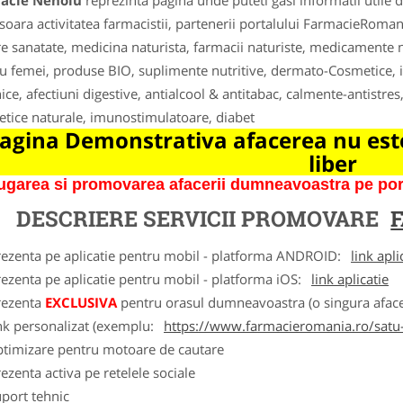
acie Nehoiu
reprezinta pagina unde puteti gasi informatii utile
soara activitatea farmacistii, partenerii portalului FarmacieRoman
e sanatate, medicina naturista, farmacii naturiste, medicamente na
u femei, produse BIO, suplimente nutritive, dermato-Cosmetice, i
ice, afectiuni digestive, antialcool & antitabac, calmente-antistres
tice naturale, imunostimulatoare, diabet
agina Demonstrativa afacerea nu este
liber
garea si promovarea afacerii dumneavoastra pe porta
DESCRIERE SERVICII PROMOVARE
rezenta pe aplicatie pentru mobil - platforma ANDROID:
link apli
ezenta pe aplicatie pentru mobil - platforma iOS:
link aplicatie
rezenta
EXCLUSIVA
pentru orasul dumneavoastra (o singura afacer
nk personalizat (exemplu:
https://www.farmacieromania.ro/satu
ptimizare pentru motoare de cautare
ezenta activa pe retelele sociale
port tehnic