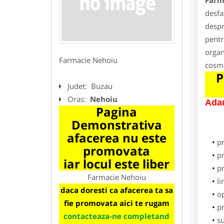
Farm
desfa
despr
pentr
organ
Farmacie Nehoiu
cosme
P
Judet:
Buzau
Oras:
Nehoiu
Adau
Pagina
Demonstrativa
afacerea nu este
p
promovata
pr
iar locul este liber
p
Farmacie Nehoiu
li
daca doresti ca afacerea ta sa
o
fie promovata aici te rugam
pr
contacteaza-ne completand
su