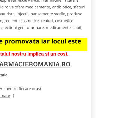
 despre
Farmacie Nehoiu
. Farmaciile in care isi
ia.ro va ofera medicamente, antibiotice, sfaturi
turiste, injectii, pansamente sterile, produse
ngrediente cosmetice, ceaiuri, cosmetice
, afectiuni genito-urinare, medicamente slabit,
 promovata iar locul este
lul nostru implica si un cost.
FARMACIEROMANIA.RO
catie
e pentru fiecare oras)
-mare
)