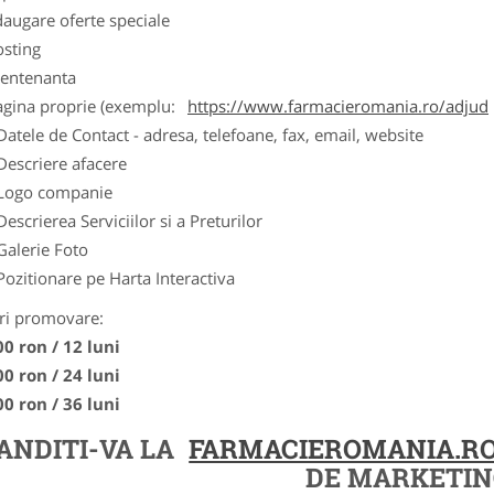
augare oferte speciale
osting
entenanta
agina proprie (exemplu:
https://www.farmacieromania.ro/adjud
Datele de Contact - adresa, telefoane, fax, email, website
Descriere afacere
Logo companie
Descrierea Serviciilor si a Preturilor
Galerie Foto
Pozitionare pe Harta Interactiva
ri promovare:
00 ron / 12 luni
00 ron / 24 luni
00 ron / 36 luni
ANDITI-VA LA
FARMACIEROMANIA.R
DE MARKETIN