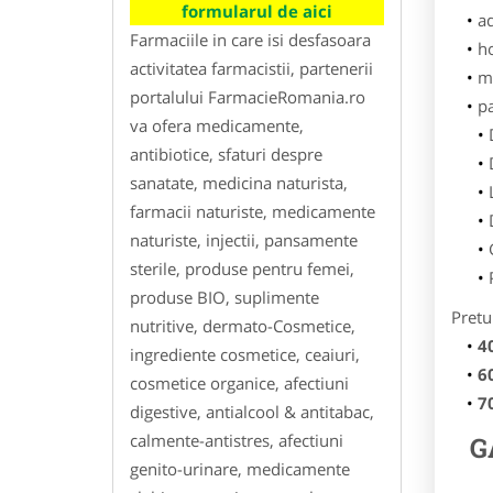
formularul de aici
ad
Farmaciile in care isi desfasoara
h
activitatea farmacistii, partenerii
m
portalului FarmacieRomania.ro
p
va ofera medicamente,
antibiotice, sfaturi despre
sanatate, medicina naturista,
farmacii naturiste, medicamente
naturiste, injectii, pansamente
sterile, produse pentru femei,
produse BIO, suplimente
Pretu
nutritive, dermato-Cosmetice,
4
ingrediente cosmetice, ceaiuri,
6
cosmetice organice, afectiuni
7
digestive, antialcool & antitabac,
calmente-antistres, afectiuni
G
genito-urinare, medicamente