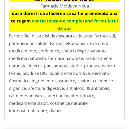
Farmacie Moldova Noua
daca doresti ca afacerea ta sa fie promovata aici
te rugam
contacteaza-ne completand formularul
de aici
Farmaciile in care isi desfasoara activitatea farmacistii,
partenerii portalului FarmacieRomania.ro va ofera
medicamente, antibiotice, sfaturi despre sanatate,
medicina naturista, farmacii naturiste, medicamente
naturiste, injectii, pansamente sterile, produse pentru
femei, produse BIO, suplimente nutritive, dermato-
Cosmetice, ingrediente cosmetice, ceaiuri, cosmetice
organice, afectiuni digestive, antialcool & antitabac,
calmente-antistres, afectiuni genito-urinare,
medicamente slabit, cosmetice naturale,
imunostimulatoare, diabet