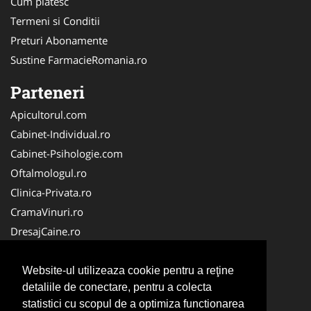
Cum platesc
Termeni si Conditii
Preturi Abonamente
Sustine FarmacieRomania.ro
Parteneri
Apicultorul.com
Cabinet-Individual.ro
Cabinet-Psihologie.com
Oftalmologul.ro
Clinica-Privata.ro
CramaVinuri.ro
DresajCaine.ro
Medic-Bun.com
Alpinist-Utilitar.com
Website-ul utilizeaza cookie pentru a reţine
detaliile de conectare, pentru a colecta
Birouri-Cadastru.ro
statistici cu scopul de a optimiza functionarea
Cardiologul.ro