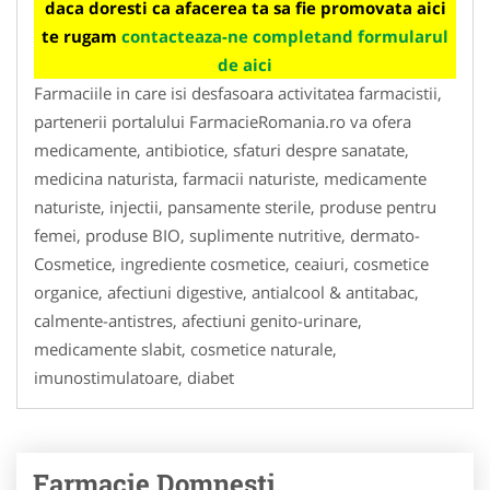
daca doresti ca afacerea ta sa fie promovata aici
te rugam
contacteaza-ne completand formularul
de aici
Farmaciile in care isi desfasoara activitatea farmacistii,
partenerii portalului FarmacieRomania.ro va ofera
medicamente, antibiotice, sfaturi despre sanatate,
medicina naturista, farmacii naturiste, medicamente
naturiste, injectii, pansamente sterile, produse pentru
femei, produse BIO, suplimente nutritive, dermato-
Cosmetice, ingrediente cosmetice, ceaiuri, cosmetice
organice, afectiuni digestive, antialcool & antitabac,
calmente-antistres, afectiuni genito-urinare,
medicamente slabit, cosmetice naturale,
imunostimulatoare, diabet
Farmacie Domnesti