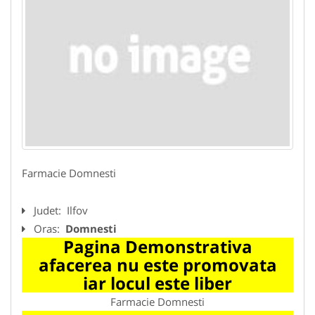
Farmacie Domnesti
Judet:
Ilfov
Oras:
Domnesti
Pagina Demonstrativa
afacerea nu este promovata
iar locul este liber
Farmacie Domnesti