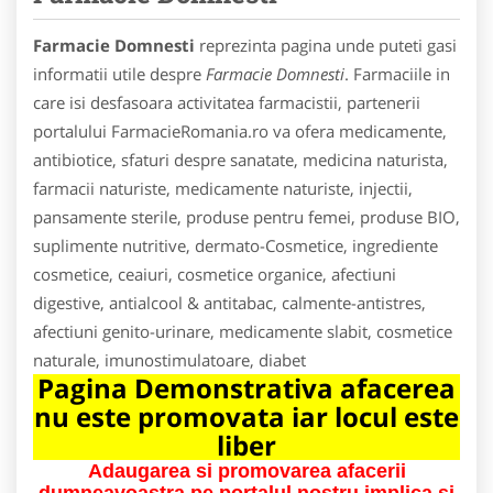
Farmacie Domnesti
reprezinta pagina unde puteti gasi
informatii utile despre
Farmacie Domnesti
. Farmaciile in
care isi desfasoara activitatea farmacistii, partenerii
portalului FarmacieRomania.ro va ofera medicamente,
antibiotice, sfaturi despre sanatate, medicina naturista,
farmacii naturiste, medicamente naturiste, injectii,
pansamente sterile, produse pentru femei, produse BIO,
suplimente nutritive, dermato-Cosmetice, ingrediente
cosmetice, ceaiuri, cosmetice organice, afectiuni
digestive, antialcool & antitabac, calmente-antistres,
afectiuni genito-urinare, medicamente slabit, cosmetice
naturale, imunostimulatoare, diabet
Pagina Demonstrativa afacerea
nu este promovata iar locul este
liber
Adaugarea si promovarea afacerii
dumneavoastra pe portalul nostru implica si