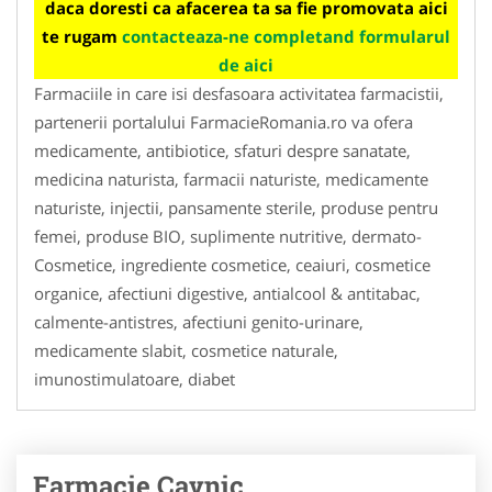
daca doresti ca afacerea ta sa fie promovata aici
te rugam
contacteaza-ne completand formularul
de aici
Farmaciile in care isi desfasoara activitatea farmacistii,
partenerii portalului FarmacieRomania.ro va ofera
medicamente, antibiotice, sfaturi despre sanatate,
medicina naturista, farmacii naturiste, medicamente
naturiste, injectii, pansamente sterile, produse pentru
femei, produse BIO, suplimente nutritive, dermato-
Cosmetice, ingrediente cosmetice, ceaiuri, cosmetice
organice, afectiuni digestive, antialcool & antitabac,
calmente-antistres, afectiuni genito-urinare,
medicamente slabit, cosmetice naturale,
imunostimulatoare, diabet
Farmacie Cavnic