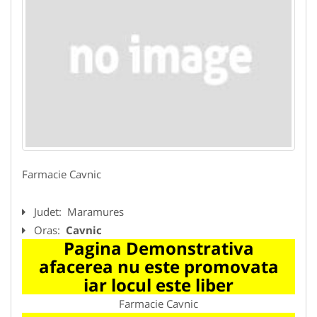
Farmacie Cavnic
Judet:
Maramures
Oras:
Cavnic
Pagina Demonstrativa
afacerea nu este promovata
iar locul este liber
Farmacie Cavnic