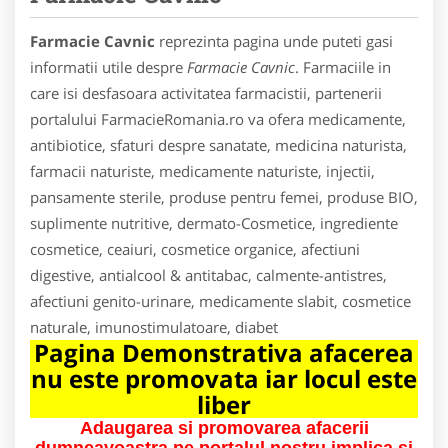
Farmacie Cavnic
reprezinta pagina unde puteti gasi
informatii utile despre
Farmacie Cavnic
. Farmaciile in
care isi desfasoara activitatea farmacistii, partenerii
portalului FarmacieRomania.ro va ofera medicamente,
antibiotice, sfaturi despre sanatate, medicina naturista,
farmacii naturiste, medicamente naturiste, injectii,
pansamente sterile, produse pentru femei, produse BIO,
suplimente nutritive, dermato-Cosmetice, ingrediente
cosmetice, ceaiuri, cosmetice organice, afectiuni
digestive, antialcool & antitabac, calmente-antistres,
afectiuni genito-urinare, medicamente slabit, cosmetice
naturale, imunostimulatoare, diabet
Pagina Demonstrativa afacerea
nu este promovata iar locul este
liber
Adaugarea si promovarea afacerii
dumneavoastra pe portalul nostru implica si