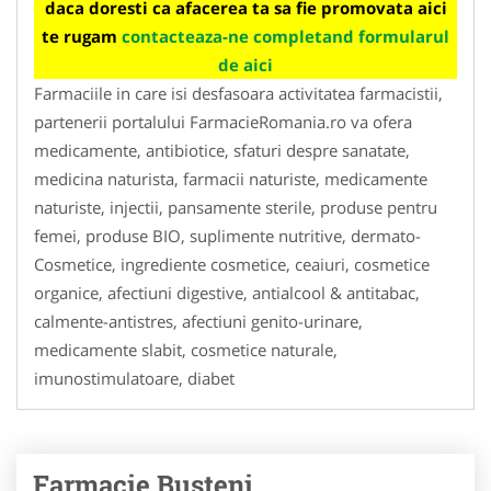
daca doresti ca afacerea ta sa fie promovata aici
te rugam
contacteaza-ne completand formularul
de aici
Farmaciile in care isi desfasoara activitatea farmacistii,
partenerii portalului FarmacieRomania.ro va ofera
medicamente, antibiotice, sfaturi despre sanatate,
medicina naturista, farmacii naturiste, medicamente
naturiste, injectii, pansamente sterile, produse pentru
femei, produse BIO, suplimente nutritive, dermato-
Cosmetice, ingrediente cosmetice, ceaiuri, cosmetice
organice, afectiuni digestive, antialcool & antitabac,
calmente-antistres, afectiuni genito-urinare,
medicamente slabit, cosmetice naturale,
imunostimulatoare, diabet
Farmacie Busteni