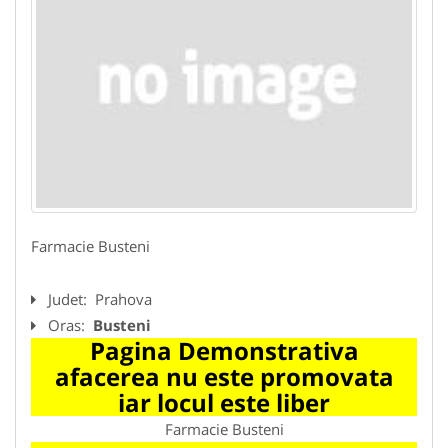
Farmacie Busteni
Judet:
Prahova
Oras:
Busteni
Pagina Demonstrativa
afacerea nu este promovata
iar locul este liber
Farmacie Busteni