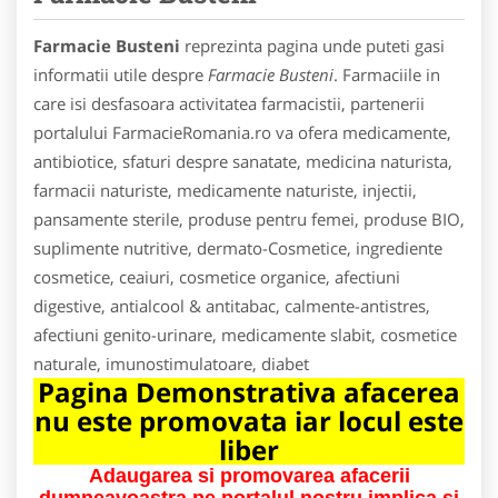
Farmacie Busteni
reprezinta pagina unde puteti gasi
informatii utile despre
Farmacie Busteni
. Farmaciile in
care isi desfasoara activitatea farmacistii, partenerii
portalului FarmacieRomania.ro va ofera medicamente,
antibiotice, sfaturi despre sanatate, medicina naturista,
farmacii naturiste, medicamente naturiste, injectii,
pansamente sterile, produse pentru femei, produse BIO,
suplimente nutritive, dermato-Cosmetice, ingrediente
cosmetice, ceaiuri, cosmetice organice, afectiuni
digestive, antialcool & antitabac, calmente-antistres,
afectiuni genito-urinare, medicamente slabit, cosmetice
naturale, imunostimulatoare, diabet
Pagina Demonstrativa afacerea
nu este promovata iar locul este
liber
Adaugarea si promovarea afacerii
dumneavoastra pe portalul nostru implica si