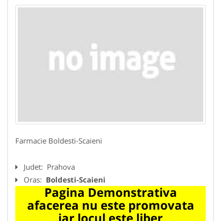
Farmacie Boldesti-Scaieni
Judet:
Prahova
Oras:
Boldesti-Scaieni
Pagina Demonstrativa
afacerea nu este promovata
iar locul este liber