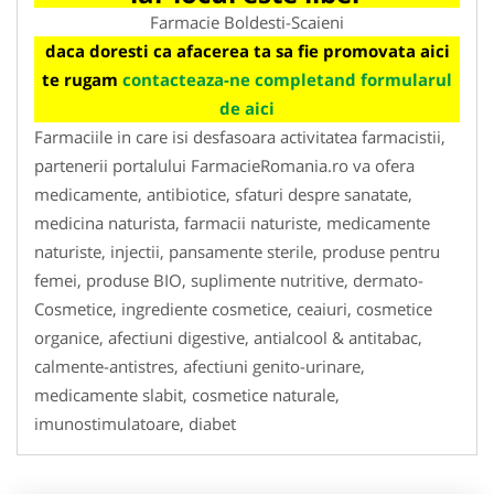
Farmacie Boldesti-Scaieni
daca doresti ca afacerea ta sa fie promovata aici
te rugam
contacteaza-ne completand formularul
de aici
Farmaciile in care isi desfasoara activitatea farmacistii,
partenerii portalului FarmacieRomania.ro va ofera
medicamente, antibiotice, sfaturi despre sanatate,
medicina naturista, farmacii naturiste, medicamente
naturiste, injectii, pansamente sterile, produse pentru
femei, produse BIO, suplimente nutritive, dermato-
Cosmetice, ingrediente cosmetice, ceaiuri, cosmetice
organice, afectiuni digestive, antialcool & antitabac,
calmente-antistres, afectiuni genito-urinare,
medicamente slabit, cosmetice naturale,
imunostimulatoare, diabet